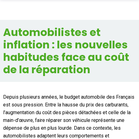
PIÈCES AUTO
Automobilistes et
Total
0,00 €
ENLÈVEMENT EPAVE
inflation : les nouvelles
ALLO CASSE AUTO
Acheter
habitudes face au coût
SUR PLACE
de la réparation
PRO
ASSURANCE
Depuis plusieurs années, le budget automobile des Français
CONTACT
est sous pression. Entre la hausse du prix des carburants,
l’augmentation du coût des pièces détachées et celle de la
main-d’œuvre, faire réparer son véhicule représente une
Aide
dépense de plus en plus lourde. Dans ce contexte, les
automobilistes adaptent leurs comportements et