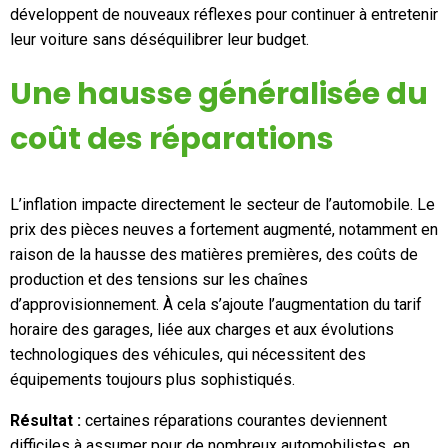
Mon compte
développent de nouveaux réflexes pour continuer à entretenir
leur voiture sans déséquilibrer leur budget.
Une hausse généralisée du
Appelez-nous
01 60 48 23 09
coût des réparations
L’inflation impacte directement le secteur de l’automobile. Le
prix des pièces neuves a fortement augmenté, notamment en
raison de la hausse des matières premières, des coûts de
production et des tensions sur les chaînes
d’approvisionnement. À cela s’ajoute l’augmentation du tarif
horaire des garages, liée aux charges et aux évolutions
technologiques des véhicules, qui nécessitent des
équipements toujours plus sophistiqués.
Résultat :
certaines réparations courantes deviennent
difficiles à assumer pour de nombreux automobilistes, en