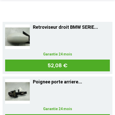
PIÈCES AUTO
Total
0,00 €
ENLÈVEMENT EPAVE
Retroviseur droit BMW SERIE...
ALLO CASSE AUTO
Acheter
SUR PLACE
Garantie 24 mois
PRO
52,08 €
ASSURANCE
Poignee porte arriere...
CONTACT
Aide
Garantie 24 mois