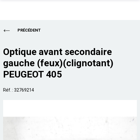
PIÈCES AUTO
Total
0,00 €
PRÉCÉDENT
ENLÈVEMENT EPAVE
ALLO CASSE AUTO
Acheter
Optique avant secondaire
gauche (feux)(clignotant)
SUR PLACE
PEUGEOT 405
PRO
ASSURANCE
Réf. : 32769214
CONTACT
Aide