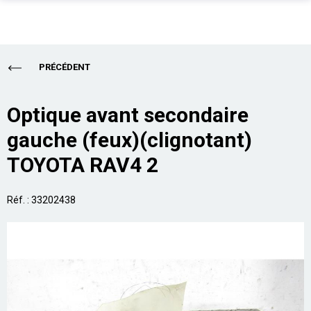
PIÈCES AUTO
Total
0,00 €
PRÉCÉDENT
ENLÈVEMENT EPAVE
ALLO CASSE AUTO
Acheter
Optique avant secondaire
gauche (feux)(clignotant)
SUR PLACE
TOYOTA RAV4 2
PRO
ASSURANCE
Réf. : 33202438
CONTACT
Aide