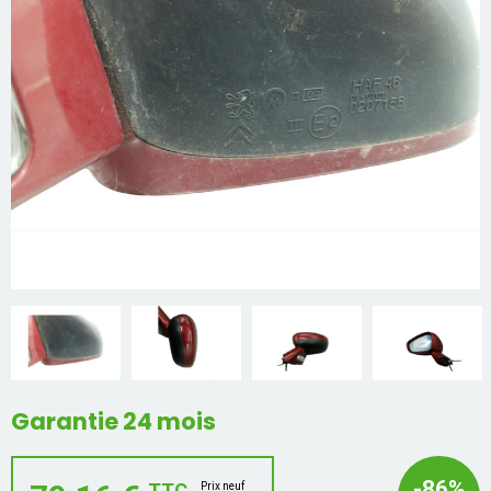
Mon compte
Appelez-nous
01 60 48 23 09
Garantie 24 mois
-86%
TTC
Prix neuf