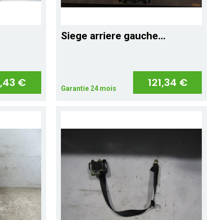
2
Siege arriere gauche...
,43 €
121,34 €
Garantie 24 mois