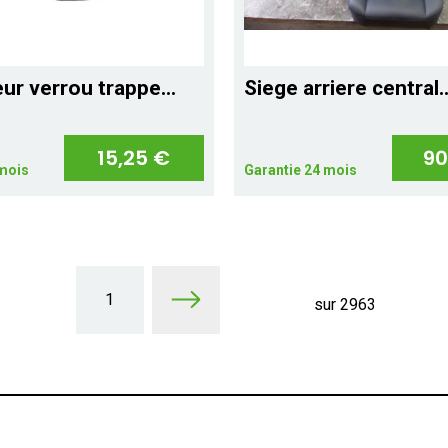
ur verrou trappe...
Siege arriere central..
15,25 €
90
 mois
Garantie 24 mois
1
sur 2963