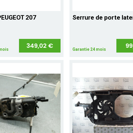
PEUGEOT 207
Serrure de porte later
349,02 €
99
 mois
Garantie 24 mois