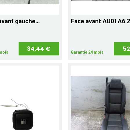
avant gauche...
Face avant AUDI A6 
34,44 €
52
 mois
Garantie 24 mois