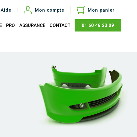
Aide
Mon compte
Mon panier
E
PRO
ASSURANCE
CONTACT
01 60 48 23 09
otal
0,00 €
Acheter