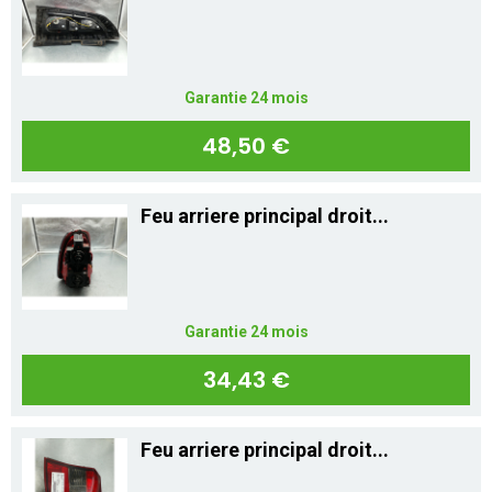
Mon compte
Appelez-nous
Garantie 24 mois
01 60 48 23 09
48,50 €
Feu arriere principal droit...
Garantie 24 mois
34,43 €
Feu arriere principal droit...