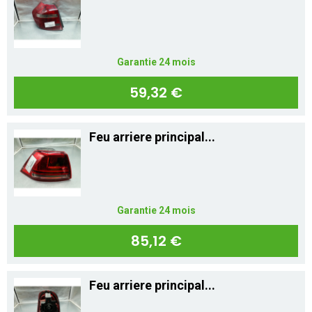
Mon compte
Appelez-nous
Garantie 24 mois
01 60 48 23 09
59,32 €
Feu arriere principal...
Garantie 24 mois
85,12 €
Feu arriere principal...