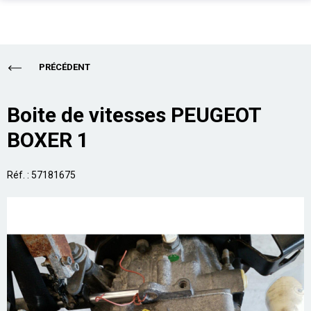
PIÈCES AUTO
Total
0,00 €
PRÉCÉDENT
ENLÈVEMENT EPAVE
ALLO CASSE AUTO
Acheter
Boite de vitesses PEUGEOT
BOXER 1
SUR PLACE
PRO
Réf. : 57181675
ASSURANCE
CONTACT
Aide