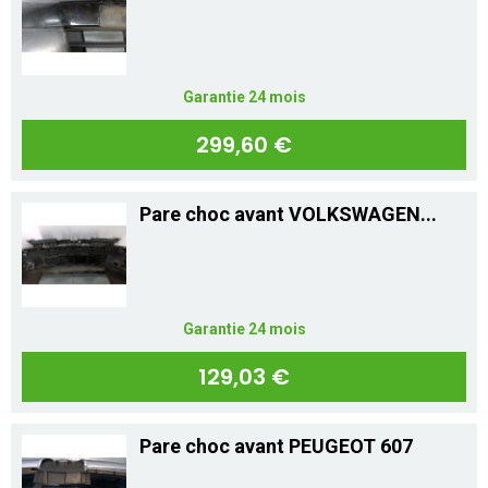
Mon compte
Appelez-nous
Garantie 24 mois
01 60 48 23 09
299,60 €
Pare choc avant VOLKSWAGEN...
Garantie 24 mois
129,03 €
Pare choc avant PEUGEOT 607