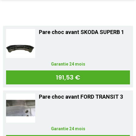
PIÈCES AUTO
Total
0,00 €
ENLÈVEMENT EPAVE
Pare choc avant SKODA SUPERB 1
ALLO CASSE AUTO
Acheter
SUR PLACE
Garantie 24 mois
PRO
191,53 €
ASSURANCE
Pare choc avant FORD TRANSIT 3
CONTACT
Aide
Garantie 24 mois