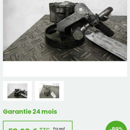
Mon compte
Appelez-nous
01 60 48 23 09
Garantie 24 mois
-89%
TTC
Prix neuf