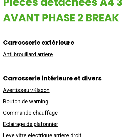
Pièces détachées A4 3
Mon compte
AVANT PHASE 2 BREAK
Appelez-nous
01 60 48 23 09
Carrosserie extérieure
Anti brouillard arriere
Carrosserie intérieure et divers
Avertisseur/Klaxon
Bouton de warning
Commande chauffage
Eclairage de plafonnier
Leve vitre electrique arriere droit