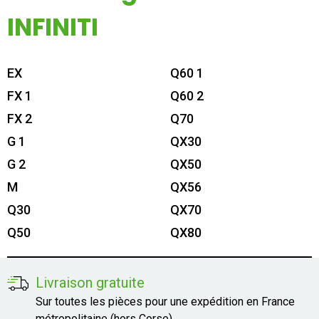
Mon compte
INFINITI
Appelez-nous
EX
Q60 1
01 60 48 23 09
FX 1
Q60 2
FX 2
Q70
G 1
QX30
G 2
QX50
M
QX56
Q30
QX70
Q50
QX80
Livraison gratuite
Sur toutes les pièces pour une expédition en France
métropolitaine (hors Corse).