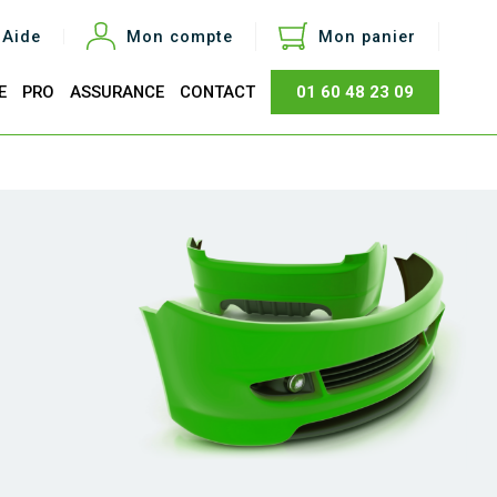
Aide
Mon compte
Mon panier
E
PRO
ASSURANCE
CONTACT
01 60 48 23 09
otal
0,00 €
Acheter