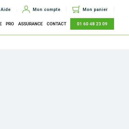
Aide
Mon compte
Mon panier
E
PRO
ASSURANCE
CONTACT
01 60 48 23 09
otal
0,00 €
Acheter