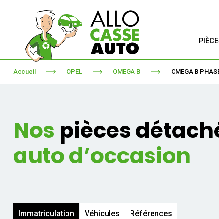
PIÈC
Accueil
OPEL
OMEGA B
OMEGA B PHASE
Nos
pièces détach
auto d’occasion
Immatriculation
Véhicules
Références