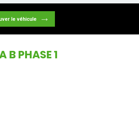
uver le véhicule
 B PHASE 1