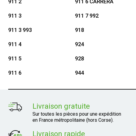
911 2
911 6 CARRERA
911 3
911 7 992
911 3 993
918
911 4
924
911 5
928
911 6
944
Livraison gratuite
Sur toutes les pièces pour une expédition
en France métropolitaine (hors Corse).
Livraison rapide