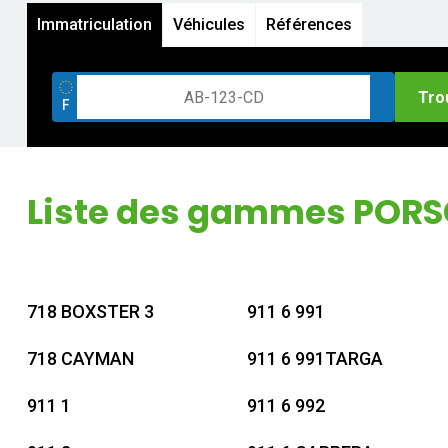
Immatriculation
Véhicules
Références
Tro
Liste des gammes POR
718 BOXSTER 3
911 6 991
718 CAYMAN
911 6 991TARGA
911 1
911 6 992