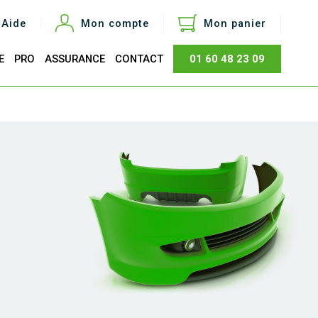
Aide
Mon compte
Mon panier
E
PRO
ASSURANCE
CONTACT
01 60 48 23 09
otal
0,00 €
Acheter