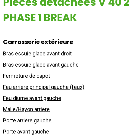
Pièces détachées V 40 2
Mon compte
PHASE 1 BREAK
Appelez-nous
01 60 48 23 09
Carrosserie extérieure
Bras essuie glace avant droit
Bras essuie glace avant gauche
Fermeture de capot
Feu arriere principal gauche (feux)
Feu diurne avant gauche
Malle/Hayon arriere
Porte arriere gauche
Porte avant gauche