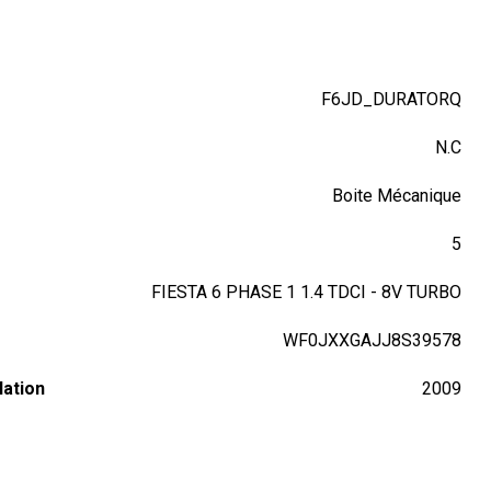
F6JD_DURATORQ
N.C
Boite Mécanique
5
FIESTA 6 PHASE 1 1.4 TDCI - 8V TURBO
WF0JXXGAJJ8S39578
lation
2009