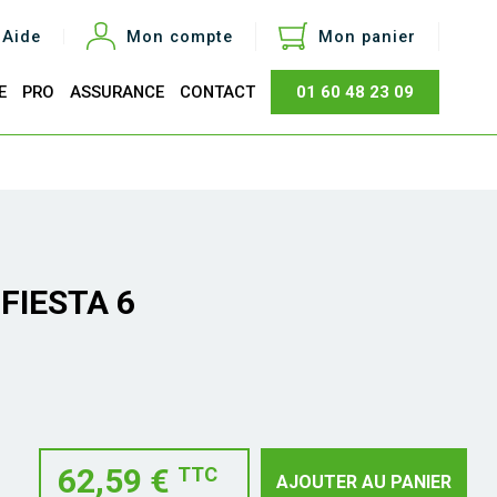
Aide
Mon compte
Mon panier
E
PRO
ASSURANCE
CONTACT
01 60 48 23 09
otal
0,00 €
Acheter
FIESTA 6
62,59 €
TTC
AJOUTER AU PANIER