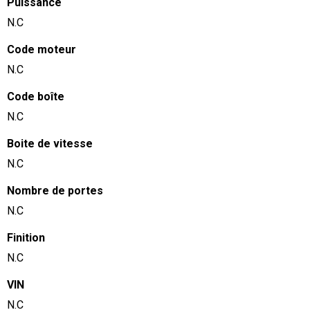
Puissance
N.C
Code moteur
N.C
Code boîte
N.C
Boite de vitesse
N.C
Nombre de portes
N.C
Finition
N.C
VIN
N.C