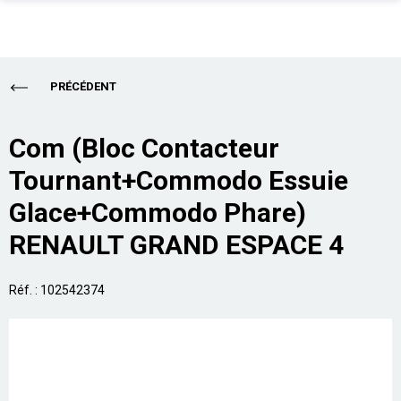
PIÈCES AUTO
Total
0,00 €
PRÉCÉDENT
ENLÈVEMENT EPAVE
ALLO CASSE AUTO
Acheter
Com (Bloc Contacteur
Tournant+Commodo Essuie
SUR PLACE
Glace+Commodo Phare)
PRO
RENAULT GRAND ESPACE 4
ASSURANCE
Réf. : 102542374
CONTACT
Aide