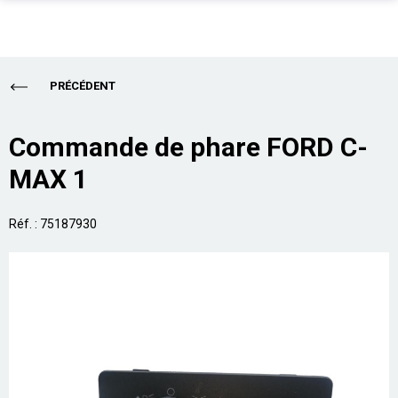
PIÈCES AUTO
Total
0,00 €
PRÉCÉDENT
ENLÈVEMENT EPAVE
ALLO CASSE AUTO
Acheter
Commande de phare FORD C-
MAX 1
SUR PLACE
PRO
Réf. : 75187930
ASSURANCE
CONTACT
Aide