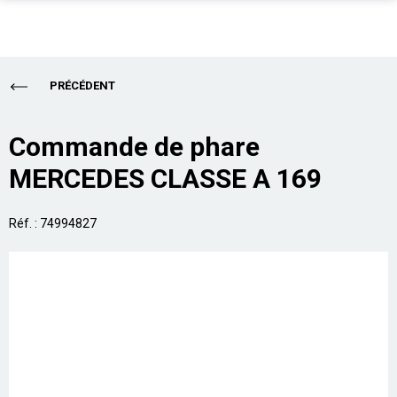
PIÈCES AUTO
Total
0,00 €
PRÉCÉDENT
ENLÈVEMENT EPAVE
ALLO CASSE AUTO
Acheter
Commande de phare
MERCEDES CLASSE A 169
SUR PLACE
PRO
Réf. : 74994827
ASSURANCE
CONTACT
Aide