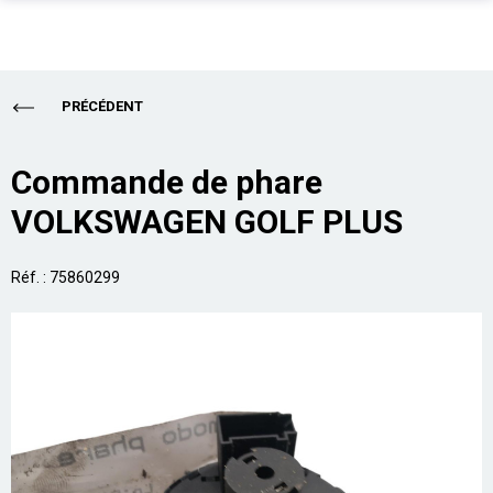
PIÈCES AUTO
Total
0,00 €
PRÉCÉDENT
ENLÈVEMENT EPAVE
ALLO CASSE AUTO
Acheter
Commande de phare
VOLKSWAGEN GOLF PLUS
SUR PLACE
PRO
Réf. : 75860299
ASSURANCE
CONTACT
Aide