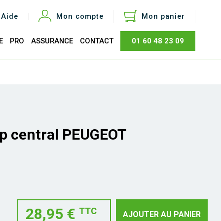
Aide
Mon compte
Mon panier
E
PRO
ASSURANCE
CONTACT
01 60 48 23 09
otal
0,00 €
Acheter
op central PEUGEOT
28,95 €
TTC
AJOUTER AU PANIER