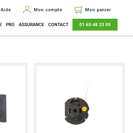
Aide
Mon compte
Mon panier
E
PRO
ASSURANCE
CONTACT
01 60 48 23 09
otal
0,00 €
Acheter