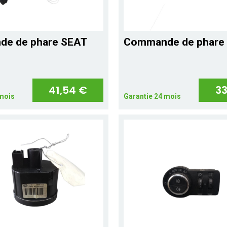
e de phare SEAT
Commande de phare 
41,54 €
33
 mois
Garantie 24 mois