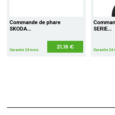
Commande de phare
Comman
SKODA...
SERIE...
21,16 €
Garantie 24 mois
Garantie 24