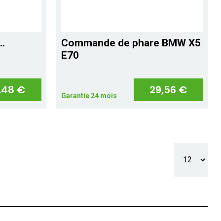
.
Commande de phare BMW X5
E70
,48 €
29,56 €
Garantie 24 mois