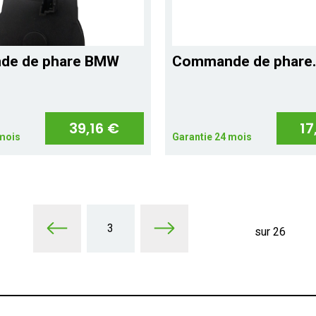
de de phare BMW
Commande de phare..
39,16 €
17
 mois
Garantie 24 mois
3
sur 26