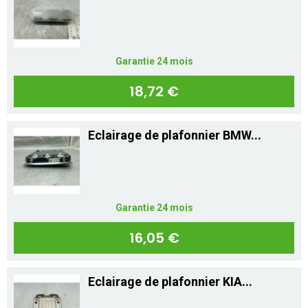
Mon compte
Appelez-nous
Garantie 24 mois
01 60 48 23 09
18,72 €
Eclairage de plafonnier BMW...
Garantie 24 mois
16,05 €
Eclairage de plafonnier KIA...