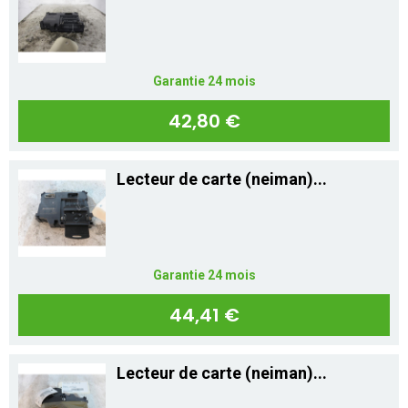
Mon compte
Appelez-nous
Garantie 24 mois
01 60 48 23 09
42,80 €
Lecteur de carte (neiman)...
Garantie 24 mois
44,41 €
Lecteur de carte (neiman)...