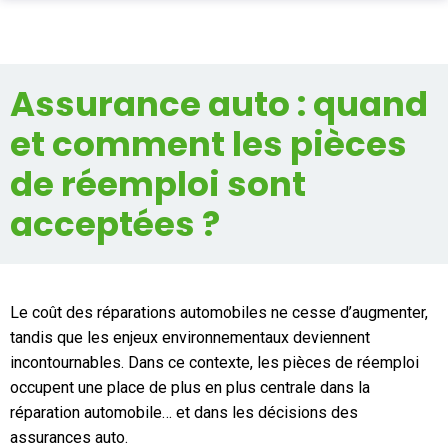
PIÈCES AUTO
Assurance auto : quand
Total
0,00 €
ENLÈVEMENT EPAVE
et comment les pièces
ALLO CASSE AUTO
Acheter
de réemploi sont
SUR PLACE
acceptées ?
PRO
ASSURANCE
Le coût des réparations automobiles ne cesse d’augmenter,
CONTACT
tandis que les enjeux environnementaux deviennent
incontournables. Dans ce contexte, les pièces de réemploi
occupent une place de plus en plus centrale dans la
Aide
réparation automobile… et dans les décisions des
assurances auto.