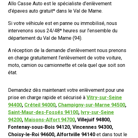
Mon compte
Allo Casse Auto est le spécialiste d’enlèvement
d’épaves auto gratuit* dans le Val de Marne.
Si votre véhicule est en panne ou immobilisé, nous
Appelez-nous
intervenons sous 24/48* heures sur l’ensemble du
département du Val de Marne (94).
01 60 48 23 09
A réception de la demande d’enlèvement nous prenons
en charge gratuitement l’enlèvement de votre voiture,
moto, camion ou camionnette et cela quel que soit son
état.
Demandez dès maintenant votre enlèvement pour une
prise en charge rapide et sécurisé à
Vitry-sur-Seine
94400
,
Créteil 94000
,
Champigny-sur-Marne 94500
,
Saint-Maur-des-Fossés 94100
,
Ivry-sur-Seine
94200
,
Maisons-Alfort 94700
, Villejuif 94800,
Fontenay-sous-Bois 94120, Vincennes 94300,
Choisy-le-Roi 94600, Alfortville 94140
et dans tout le