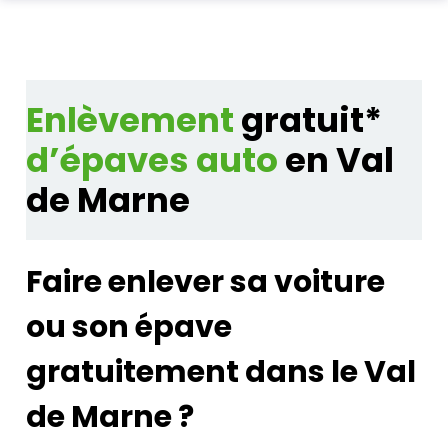
PIÈCES AUTO
Total
0,00 €
ENLÈVEMENT EPAVE
Enlèvement
gratuit*
d’épaves auto
en Val
ALLO CASSE AUTO
Acheter
de Marne
SUR PLACE
PRO
Faire enlever sa voiture
ASSURANCE
ou son épave
CONTACT
gratuitement dans le Val
de Marne ?
Aide