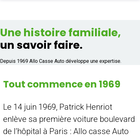
PIÈCES AUTO
Une histoire familiale,
Total
0,00 €
ENLÈVEMENT EPAVE
un savoir faire.
ALLO CASSE AUTO
Acheter
SUR PLACE
Depuis 1969 Allo Casse Auto développe une expertise.
PRO
Tout commence en 1969
ASSURANCE
CONTACT
Le 14 juin 1969, Patrick Henriot
enlève sa première voiture boulevard
Aide
de l’hôpital à Paris : Allo casse Auto