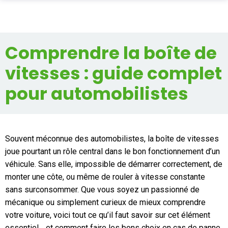
PIÈCES AUTO
Comprendre la boîte de
Total
0,00 €
ENLÈVEMENT EPAVE
vitesses : guide complet
ALLO CASSE AUTO
Acheter
pour automobilistes
SUR PLACE
PRO
Souvent méconnue des automobilistes, la boîte de vitesses
ASSURANCE
joue pourtant un rôle central dans le bon fonctionnement d’un
véhicule. Sans elle, impossible de démarrer correctement, de
CONTACT
monter une côte, ou même de rouler à vitesse constante
sans surconsommer. Que vous soyez un passionné de
mécanique ou simplement curieux de mieux comprendre
Aide
votre voiture, voici tout ce qu’il faut savoir sur cet élément
essentiel… et comment faire les bons choix en cas de panne