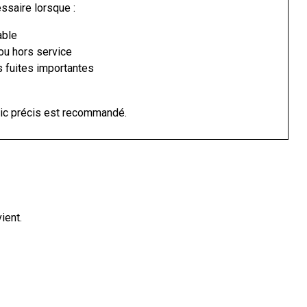
saire lorsque :
able
ou hors service
 fuites importantes
tic précis est recommandé.
ient.