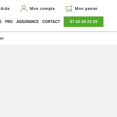
Aide
Mon compte
Mon panier
E
PRO
ASSURANCE
CONTACT
01 60 48 23 09
otal
0,00 €
ion
Acheter