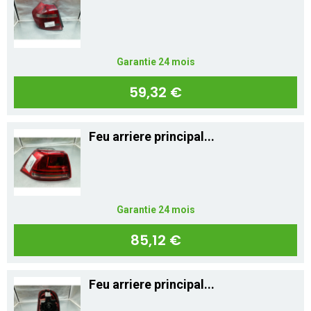
Mon compte
Appelez-nous
Garantie 24 mois
01 60 48 23 09
59,32 €
Feu arriere principal...
Garantie 24 mois
85,12 €
Feu arriere principal...