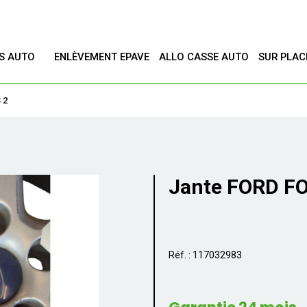
ES AUTO
ENLÈVEMENT EPAVE
ALLO CASSE AUTO
SUR PLAC
T
 2
Jante FORD F
Réf. : 117032983