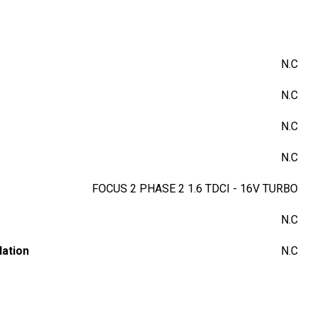
N.C
N.C
N.C
N.C
FOCUS 2 PHASE 2 1.6 TDCI - 16V TURBO
N.C
lation
N.C