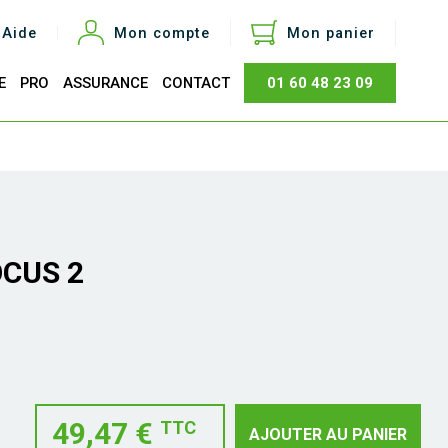
Aide
Mon compte
Mon panier
E
PRO
ASSURANCE
CONTACT
01 60 48 23 09
otal
0,00 €
Acheter
OCUS 2
49,47 €
TTC
AJOUTER AU PANIER