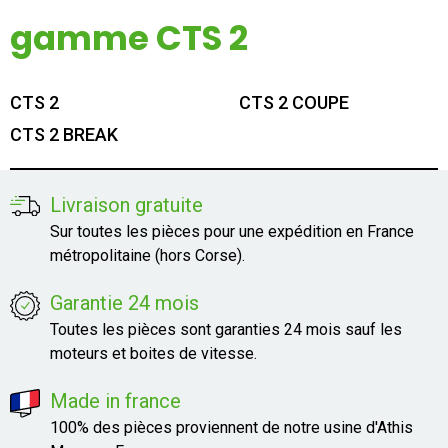
Mon compte
gamme CTS 2
Appelez-nous
CTS 2
CTS 2 COUPE
01 60 48 23 09
CTS 2 BREAK
Livraison gratuite
Sur toutes les pièces pour une expédition en France
métropolitaine (hors Corse).
Garantie 24 mois
Toutes les pièces sont garanties 24 mois sauf les
moteurs et boites de vitesse.
Made in france
100% des pièces proviennent de notre usine d'Athis