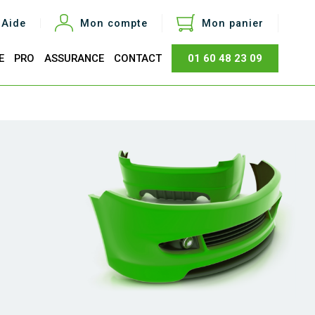
Aide
Mon compte
Mon panier
E
PRO
ASSURANCE
CONTACT
01 60 48 23 09
otal
0,00 €
Acheter