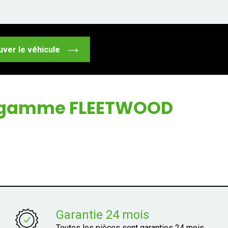
uver le véhicule
la gamme FLEETWOOD
Garantie 24 mois
Toutes les pièces sont garanties 24 mois