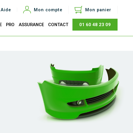
Aide
Mon compte
Mon panier
E
PRO
ASSURANCE
CONTACT
01 60 48 23 09
otal
0,00 €
Acheter