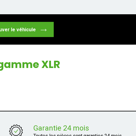
uver le véhicule
a gamme XLR
Garantie 24 mois
Toutes les pièces sont garanties 24 mois