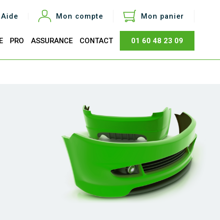
Aide
Mon compte
Mon panier
E
PRO
ASSURANCE
CONTACT
01 60 48 23 09
otal
0,00 €
Acheter