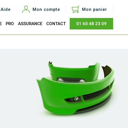
Aide
Mon compte
Mon panier
E
PRO
ASSURANCE
CONTACT
01 60 48 23 09
otal
0,00 €
Acheter