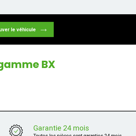
uver le véhicule
a gamme BX
Garantie 24 mois
Toutes les pièces sont garanties 24 mois