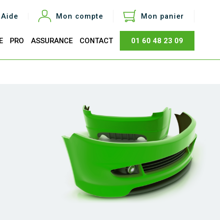
Aide
Mon compte
Mon panier
E
PRO
ASSURANCE
CONTACT
01 60 48 23 09
otal
0,00 €
Acheter