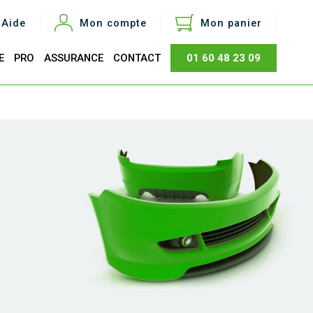
Aide
Mon compte
Mon panier
E
PRO
ASSURANCE
CONTACT
01 60 48 23 09
otal
0,00 €
Acheter