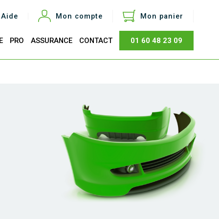
Aide
Mon compte
Mon panier
E
PRO
ASSURANCE
CONTACT
01 60 48 23 09
otal
0,00 €
Acheter