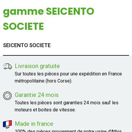
Mon compte
gamme SEICENTO
SOCIETE
Appelez-nous
01 60 48 23 09
SEICENTO SOCIETE
Livraison gratuite
Sur toutes les pièces pour une expédition en France
métropolitaine (hors Corse).
Garantie 24 mois
Toutes les pièces sont garanties 24 mois sauf les
moteurs et boites de vitesse.
Made in france
100% des pièces proviennent de notre usine d'Athis