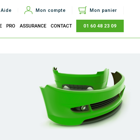
Aide
Mon compte
Mon panier
E
PRO
ASSURANCE
CONTACT
01 60 48 23 09
otal
0,00 €
Acheter