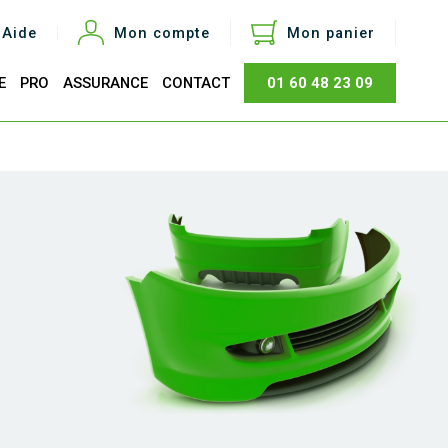
Aide
Mon compte
Mon panier
E
PRO
ASSURANCE
CONTACT
01 60 48 23 09
otal
0,00 €
Acheter