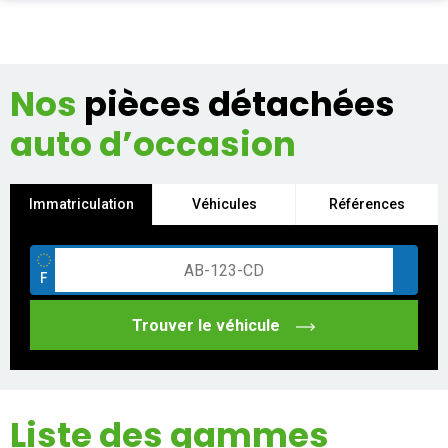
PIÈCES AUTO
Nos
pièces détachées
Total
0,00 €
ENLÈVEMENT EPAVE
auto d’occasion
ALLO CASSE AUTO
Acheter
SUR PLACE
Immatriculation
Véhicules
Références
PRO
ASSURANCE
Trouver le véhicule
CONTACT
Aide
Liste des gammes