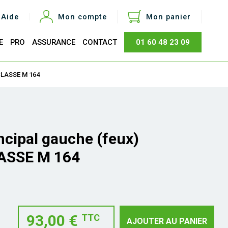
Aide
Mon compte
Mon panier
E
PRO
ASSURANCE
CONTACT
01 60 48 23 09
otal
0,00 €
 CLASSE M 164
Acheter
incipal gauche (feux)
ASSE M 164
93,00 €
TTC
AJOUTER AU PANIER