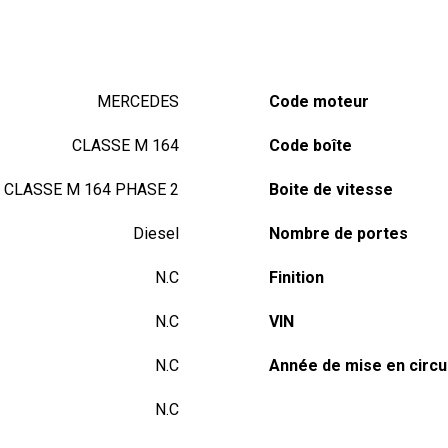
MERCEDES
Code moteur
CLASSE M 164
Code boîte
CLASSE M 164 PHASE 2
Boite de vitesse
Diesel
Nombre de portes
N.C
Finition
N.C
VIN
N.C
Année de mise en circu
N.C