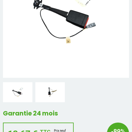
Mon compte
Appelez-nous
01 60 48 23 09
Garantie 24 mois
-89%
TTC
Prix neuf