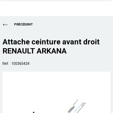
PIÈCES AUTO
Total
0,00 €
PRÉCÉDENT
ENLÈVEMENT EPAVE
ALLO CASSE AUTO
Acheter
Attache ceinture avant droit
RENAULT ARKANA
SUR PLACE
PRO
Réf. : 100365424
ASSURANCE
CONTACT
Aide